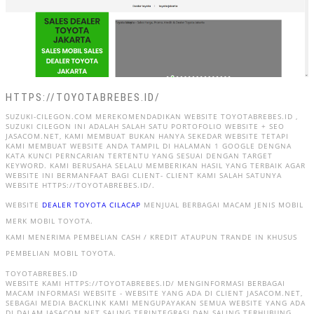
HTTPS://TOYOTABREBES.ID/
SUZUKI-CILEGON.COM MEREKOMENDADIKAN WEBSITE TOYOTABREBES.ID ,
SUZUKI CILEGON INI ADALAH SALAH SATU PORTOFOLIO WEBSITE + SEO
JASACOM.NET, KAMI MEMBUAT BUKAN HANYA SEKEDAR WEBSITE TETAPI
KAMI MEMBUAT WEBSITE ANDA TAMPIL DI HALAMAN 1 GOOGLE DENGNA
KATA KUNCI PERNCARIAN TERTENTU YANG SESUAI DENGAN TARGET
KEYWORD. KAMI BERUSAHA SELALU MEMBERIKAN HASIL YANG TERBAIK AGAR
WEBSITE INI BERMANFAAT BAGI CLIENT- CLIENT KAMI SALAH SATUNYA
WEBSITE HTTPS://TOYOTABREBES.ID/.
WEBSITE
DEALER TOYOTA CILACAP
MENJUAL BERBAGAI MACAM JENIS MOBIL
MERK MOBIL TOYOTA.
KAMI MENERIMA PEMBELIAN CASH / KREDIT ATAUPUN TRANDE IN KHUSUS
PEMBELIAN MOBIL TOYOTA.
TOYOTABREBES.ID
WEBSITE KAMI HTTPS://TOYOTABREBES.ID/ MENGINFORMASI BERBAGAI
MACAM INFORMASI WEBSITE - WEBSITE YANG ADA DI CLIENT JASACOM.NET,
SEBAGAI MEDIA BACKLINK KAMI MENGUPAYAKAN SEMUA WEBSITE YANG ADA
DI DALAM JASACOM.NET SALING TERINTEGRASI DAN SALING TERHUBUNG