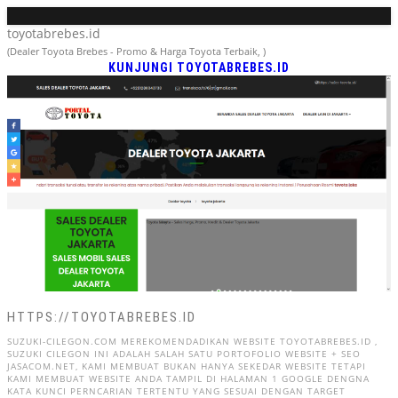
toyotabrebes.id
(Dealer Toyota Brebes - Promo & Harga Toyota Terbaik, )
KUNJUNGI TOYOTABREBES.ID
HTTPS://TOYOTABREBES.ID
SUZUKI-CILEGON.COM MEREKOMENDADIKAN WEBSITE TOYOTABREBES.ID ,
SUZUKI CILEGON INI ADALAH SALAH SATU PORTOFOLIO WEBSITE + SEO
JASACOM.NET, KAMI MEMBUAT BUKAN HANYA SEKEDAR WEBSITE TETAPI
KAMI MEMBUAT WEBSITE ANDA TAMPIL DI HALAMAN 1 GOOGLE DENGNA
KATA KUNCI PERNCARIAN TERTENTU YANG SESUAI DENGAN TARGET