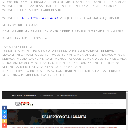
KEYWORD. KAMI BERUSAHA SELALU MEMBERIKAN HASIL YANG TERBAIK AGAR
WEBSITE INI BERMANFAAT BAGI CLIENT- CLIENT KAMI SALAH SATUNYA
WEBSITE HTTPS://TOYOTABREBES.ID.
WEBSITE
DEALER TOYOTA CILACAP
MENJUAL BERBAGAI MACAM JENIS MOBIL
MERK MOBIL TOYOTA.
KAMI MENERIMA PEMBELIAN CASH / KREDIT ATAUPUN TRANDE IN KHUSUS
PEMBELIAN MOBIL TOYOTA.
TOYOTABREBES.ID
WEBSITE KAMI HTTPS://TOYOTABREBES.ID MENGINFORMASI BERBAGAI
MACAM INFORMASI WEBSITE - WEBSITE YANG ADA DI CLIENT JASACOM.NET,
SEBAGAI MEDIA BACKLINK KAMI MENGUPAYAKAN SEMUA WEBSITE YANG ADA
DI DALAM JASACOM.NET SALING TERINTEGRASI DAN SALING TERHUBUNG
SEHINGGA MEMILIKI KEKUATAN SATU SAMA LAIN
DEALER TOYOTA BREBES - DAPATKAN DISKON, PROMO & HARGA TERBAIK,
MENERIMA PEMBELIAN CASH / KREDIT