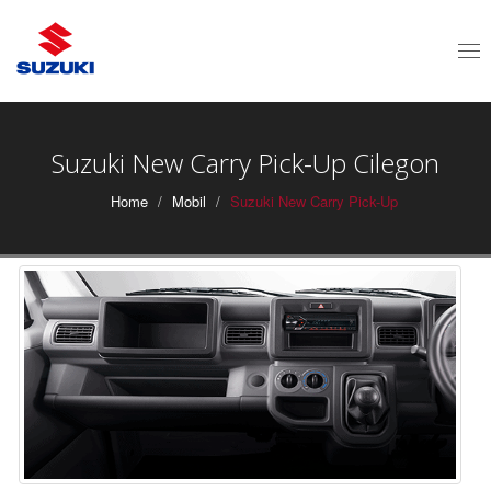
Tog
nav
Suzuki New Carry Pick-Up Cilegon
Home
Mobil
Suzuki New Carry Pick-Up