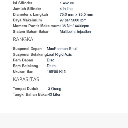
Isi Silinder
1.462 cc
Jumlah Silinder
4 in line
Diameter x Langkah
75.0 mm x 85.0 mm
Daya Maksimum
97 ps/ 5600 rpm
Momem Puntir Maksimum
135 Nm/ 4400rpm
Sistem Bahan Bakar
Multipoint Injection
RANGKA
Suspensi Depan
MacPherson Strut
Suspensi Belakang
Leaf Rigid Axis
Rem Depan
Disc
Rem Belakang
Drum
Ukuran Ban
165/80 R13
KAPASITAS
Tempat Duduk
3 Orang
Tangki Bahan Bakar
43 Liter