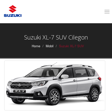
Tog
nav
Suzuki XL-7 SUV Cilegon
Home
Mobil
Suzuki XL-7 SUV